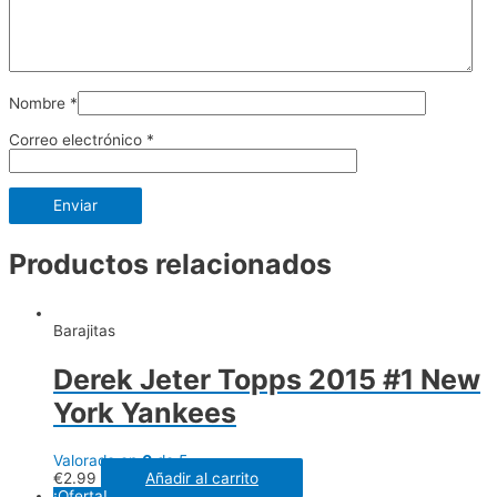
Nombre
*
Correo electrónico
*
Productos relacionados
Barajitas
Derek Jeter Topps 2015 #1 New
York Yankees
Valorado en
0
de 5
€
2.99
Añadir al carrito
¡Oferta!