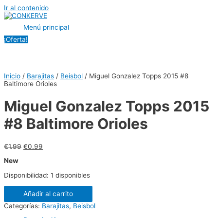
Ir al contenido
Menú principal
¡Oferta!
Inicio
/
Barajitas
/
Beisbol
/ Miguel Gonzalez Topps 2015 #8
Baltimore Orioles
Miguel Gonzalez Topps 2015
#8 Baltimore Orioles
€
1.99
€
0.99
New
Disponibilidad:
1 disponibles
Añadir al carrito
Categorías:
Barajitas
,
Beisbol