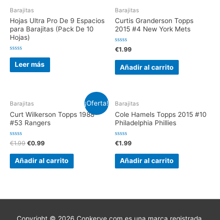
Barajitas
Barajitas
Hojas Ultra Pro De 9 Espacios
Curtis Granderson Topps
para Barajitas (Pack De 10
2015 #4 New York Mets
Hojas)
V
€
1.99
a
V
l
a
Leer más
o
Añadir al carrito
l
r
o
a
r
d
a
o
d
e
o
n
e
¡Oferta!
0
Barajitas
Barajitas
n
d
0
e
Curt Wilkerson Topps 1988
Cole Hamels Topps 2015 #10
d
5
e
#53 Rangers
Philadelphia Phillies
5
V
V
€
1.99
€
0.99
€
1.99
a
a
l
l
o
o
Añadir al carrito
Añadir al carrito
r
r
a
a
d
d
o
o
e
e
n
n
0
0
d
d
e
e
5
5
Copyright © 2026 Conkerve.com es una marca registrada.