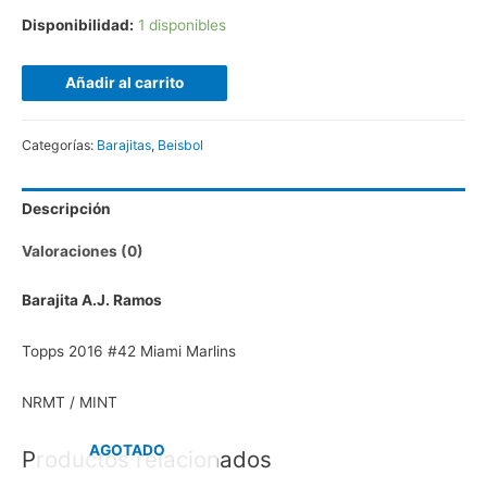
Disponibilidad:
1 disponibles
Añadir al carrito
Categorías:
Barajitas
,
Beisbol
Descripción
Valoraciones (0)
Barajita A.J. Ramos
Topps 2016 #42 Miami Marlins
NRMT / MINT
AGOTADO
Productos relacionados