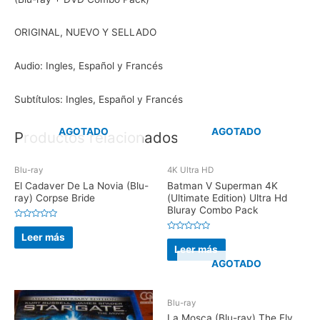
ORIGINAL, NUEVO Y SELLADO
Audio: Ingles, Español y Francés
Subtítulos: Ingles, Español y Francés
AGOTADO
AGOTADO
Productos relacionados
Blu-ray
4K Ultra HD
El Cadaver De La Novia (Blu-
Batman V Superman 4K
ray) Corpse Bride
(Ultimate Edition) Ultra Hd
Bluray Combo Pack
V
a
Leer más
V
l
a
Leer más
o
l
r
o
AGOTADO
a
r
d
a
o
d
e
o
n
e
Blu-ray
0
n
d
0
La Mosca (Blu-ray) The Fly
e