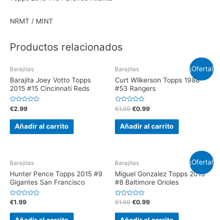
NRMT / MINT
Productos relacionados
¡Oferta!
Barajitas
Barajitas
Barajita Joey Votto Topps
Curt Wilkerson Topps 1988
2015 #15 Cincinnati Reds
#53 Rangers
V
V
€
2.99
€
1.99
€
0.99
a
a
l
l
o
o
Añadir al carrito
Añadir al carrito
r
r
a
a
d
d
o
o
e
e
n
n
¡Oferta!
0
0
Barajitas
Barajitas
d
d
e
e
Hunter Pence Topps 2015 #9
Miguel Gonzalez Topps 2015
5
5
Gigantes San Francisco
#8 Baltimore Orioles
V
V
€
1.99
€
1.99
€
0.99
a
a
l
l
o
o