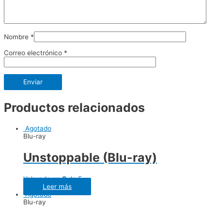
Nombre
*
Correo electrónico
*
Productos relacionados
Agotado
Blu-ray
Unstoppable (Blu-ray)
Valorado en
0
de 5
Leer más
Agotado
Blu-ray