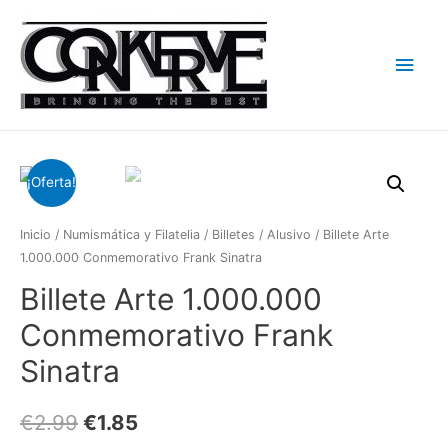
Men
princ
¡Oferta!
Inicio
/
Numismática y Filatelia
/
Billetes
/
Alusivo
/ Billete Arte
1.000.000 Conmemorativo Frank Sinatra
Billete Arte 1.000.000
Conmemorativo Frank
Sinatra
€
2.99
€
1.85