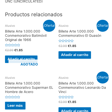
UNC (UNCIRCULATED)
Productos relacionados
¡Oferta!
¡Oferta!
Alusivo
Alusivo
Billete Arte 1.000.000
Billete Arte 1.000.000
Conmemorativo Batimóvil
Conmemorativo El Guasón
Original de 1966
V
€
2.99
€
1.85
a
V
€
2.99
€
1.85
l
a
o
Añadir al carrito
l
r
o
Añadir al carrito
a
r
d
a
AGOTADO
o
d
e
o
n
e
0
n
d
¡Oferta!
0
Alusivo
Alusivo
e
d
5
e
Billete Arte 1.000.000
Billete Arte 1.000.000
5
Conmemorativo Superman EL
Conmemorativo Leonardo Da
Hombre de Acero
Vinci
V
V
€
2.99
€
1.85
a
a
Leer más
l
l
o
o
Añadir al carrito