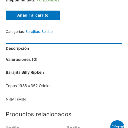
Disponibilidad:
1 disponibles
Añadir al carrito
Categorías:
Barajitas
,
Beisbol
Descripción
Valoraciones (0)
Barajita Billy Ripken
Topps 1988 #352 Orioles
NRMT/MINT
Productos relacionados
¡Oferta!
Barajitas
Barajitas