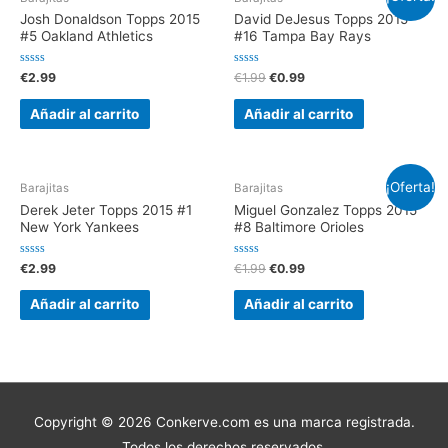
Josh Donaldson Topps 2015
David DeJesus Topps 2015
#5 Oakland Athletics
#16 Tampa Bay Rays
V
V
€
2.99
€
1.99
€
0.99
a
a
l
l
o
o
Añadir al carrito
Añadir al carrito
r
r
a
a
d
d
o
o
e
e
n
n
¡Oferta!
0
0
Barajitas
Barajitas
d
d
e
e
Derek Jeter Topps 2015 #1
Miguel Gonzalez Topps 2015
5
5
New York Yankees
#8 Baltimore Orioles
V
V
€
2.99
€
1.99
€
0.99
a
a
l
l
o
o
Añadir al carrito
Añadir al carrito
r
r
a
a
d
d
o
o
e
e
n
n
0
0
d
d
e
e
5
5
Copyright © 2026 Conkerve.com es una marca registrada.
Todos los derechos reservados.