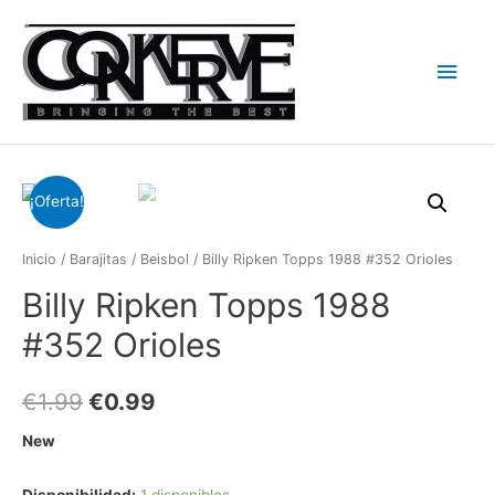
Men
princ
¡Oferta!
Inicio
/
Barajitas
/
Beisbol
/ Billy Ripken Topps 1988 #352 Orioles
Billy Ripken Topps 1988
#352 Orioles
€
1.99
€
0.99
New