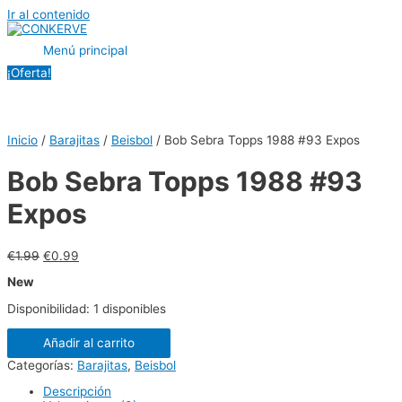
Ir al contenido
Menú principal
¡Oferta!
Inicio
/
Barajitas
/
Beisbol
/ Bob Sebra Topps 1988 #93 Expos
Bob Sebra Topps 1988 #93
Expos
€
1.99
€
0.99
New
Disponibilidad:
1 disponibles
Añadir al carrito
Categorías:
Barajitas
,
Beisbol
Descripción