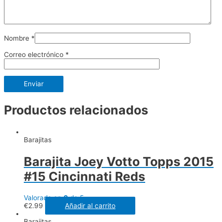
Nombre
*
Correo electrónico
*
Productos relacionados
Barajitas
Barajita Joey Votto Topps 2015
#15 Cincinnati Reds
Valorado en
0
de 5
€
2.99
Añadir al carrito
Barajitas