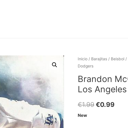
Inicio
/
Barajitas
/
Beisbol
/
Dodgers
Brandon Mc
Los Angeles
€
1.99
€
0.99
New