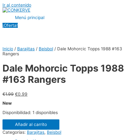
Ir al contenido
Menú principal
¡Oferta!
Inicio
/
Barajitas
/
Beisbol
/ Dale Mohorcic Topps 1988 #163
Rangers
Dale Mohorcic Topps 1988
#163 Rangers
€
1.99
€
0.99
New
Disponibilidad:
1 disponibles
Añadir al carrito
Categorías:
Barajitas
,
Beisbol