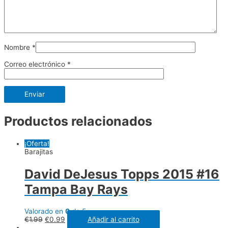
Nombre
*
Correo electrónico
*
Productos relacionados
¡Oferta!
Barajitas
David DeJesus Topps 2015 #16
Tampa Bay Rays
Valorado en
0
de 5
€
1.99
€
0.99
Añadir al carrito