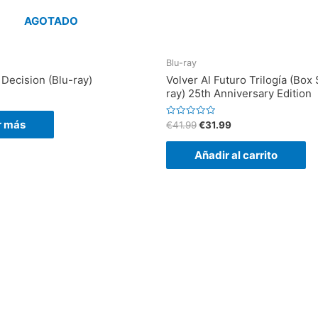
AGOTADO
Blu-ray
 Decision (Blu-ray)
Volver Al Futuro Trilogía (Box 
ray) 25th Anniversary Edition
r más
V
€
41.99
€
31.99
a
l
o
Añadir al carrito
r
a
d
o
e
n
0
d
e
5