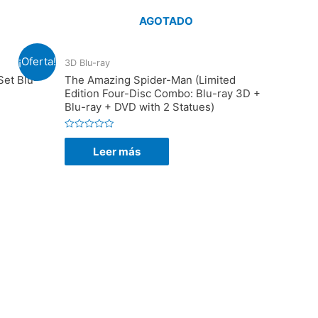
AGOTADO
¡Oferta!
3D Blu-ray
Set Blu-
The Amazing Spider-Man (Limited
Edition Four-Disc Combo: Blu-ray 3D +
Blu-ray + DVD with 2 Statues)
V
a
Leer más
l
o
r
a
d
o
e
n
0
d
e
5