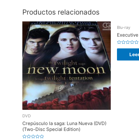
Productos relacionados
Blu-ray
Executive
V
a
Lee
l
o
r
a
d
o
e
n
0
d
e
5
DVD
Crepúsculo la saga: Luna Nueva (DVD)
(Two-Disc Special Edition)