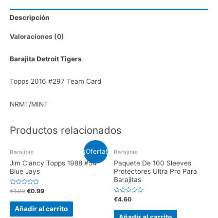
Descripción
Valoraciones (0)
Barajita Detroit Tigers
Topps 2016 #297 Team Card
NRMT/MINT
Productos relacionados
¡Oferta!
Barajitas
Barajitas
Jim Clancy Topps 1988 #54
Paquete De 100 Sleeves
Blue Jays
Protectores Ultra Pro Para
Barajitas
V
€
1.99
€
0.99
a
V
€
4.60
l
a
o
Añadir al carrito
l
r
o
Añadir al carrito
a