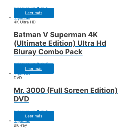
Valorado en
0
de 5
Leer más
Agotado
4K Ultra HD
Batman V Superman 4K
(Ultimate Edition) Ultra Hd
Bluray Combo Pack
Valorado en
0
de 5
Leer más
Agotado
DVD
Mr. 3000 (Full Screen Edition)
DVD
Valorado en
0
de 5
Leer más
Agotado
Blu-ray