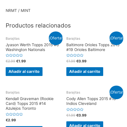
NRMT / MINT
Productos relacionados
¡Oferta!
¡Oferta!
Barajitas
Barajitas
Jyason Werth Topps 2015 #6
Baltimore Orioles Topps 2015
Washington Nationals
#19 Orioles Baltimore
V
V
€
2.99
€
1.99
€
1.99
€
0.99
a
a
l
l
o
o
Añadir al carrito
Añadir al carrito
r
r
a
a
d
d
o
o
e
e
n
n
¡Oferta!
0
0
Barajitas
Barajitas
d
d
e
e
Kendall Graveman (Rookie
Cody Allen Topps 2015 #18
5
5
Card) Topps 2015 #14
Indios Cleveland
Azulejos Toronto
V
€
1.99
€
0.99
a
V
€
2.99
l
a
o
Añadir al carrito
l
r