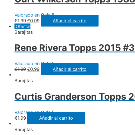
Valorado en
0
de 5
€
1.99
€
0.99
Añadir al carrito
¡Oferta!
Barajitas
Rene Rivera Topps 2015 #3
Valorado en
0
de 5
€
1.99
€
0.99
Añadir al carrito
Barajitas
Curtis Granderson Topps 
Valorado en
0
de 5
€
1.99
Añadir al carrito
Barajitas