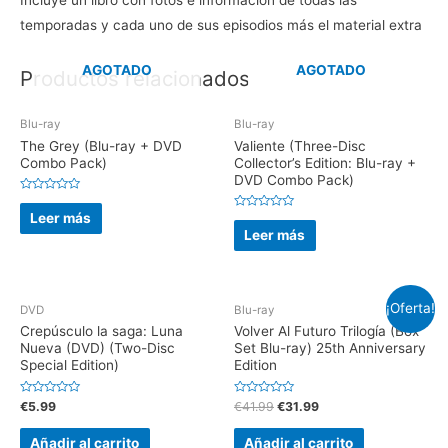
Incluye un libro con fotos e información de todas las
temporadas y cada uno de sus episodios más el material extra
AGOTADO
AGOTADO
Productos relacionados
Blu-ray
Blu-ray
The Grey (Blu-ray + DVD
Valiente (Three-Disc
Combo Pack)
Collector’s Edition: Blu-ray +
DVD Combo Pack)
V
a
Leer más
V
l
a
Leer más
o
l
r
o
a
r
d
a
o
d
e
o
n
¡Oferta!
e
DVD
Blu-ray
0
n
d
0
Crepúsculo la saga: Luna
Volver Al Futuro Trilogía (Box
e
d
5
Nueva (DVD) (Two-Disc
Set Blu-ray) 25th Anniversary
e
5
Special Edition)
Edition
V
V
€
5.99
€
41.99
€
31.99
a
a
l
l
o
o
Añadir al carrito
Añadir al carrito
r
r