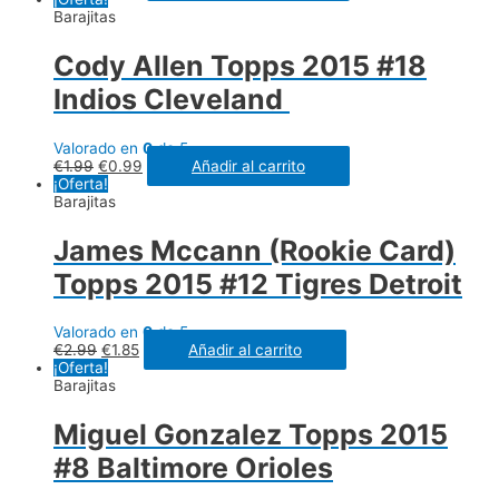
Barajitas
Cody Allen Topps 2015 #18
Indios Cleveland
Valorado en
0
de 5
€
1.99
€
0.99
Añadir al carrito
¡Oferta!
Barajitas
James Mccann (Rookie Card)
Topps 2015 #12 Tigres Detroit
Valorado en
0
de 5
€
2.99
€
1.85
Añadir al carrito
¡Oferta!
Barajitas
Miguel Gonzalez Topps 2015
#8 Baltimore Orioles