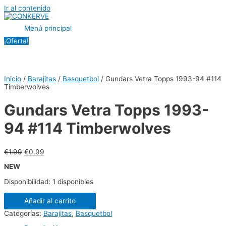
Ir al contenido
Menú principal
¡Oferta!
Inicio
/
Barajitas
/
Basquetbol
/ Gundars Vetra Topps 1993-94 #114
Timberwolves
Gundars Vetra Topps 1993-
94 #114 Timberwolves
€
1.99
€
0.99
NEW
Disponibilidad:
1 disponibles
Añadir al carrito
Categorías:
Barajitas
,
Basquetbol