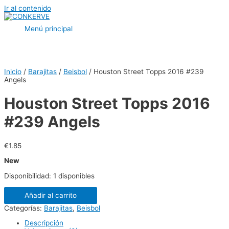
Ir al contenido
Menú principal
Inicio
/
Barajitas
/
Beisbol
/ Houston Street Topps 2016 #239
Angels
Houston Street Topps 2016
#239 Angels
€
1.85
New
Disponibilidad:
1 disponibles
Añadir al carrito
Categorías:
Barajitas
,
Beisbol
Descripción