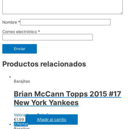
Nombre
*
Correo electrónico
*
Productos relacionados
Barajitas
Brian McCann Topps 2015 #17
New York Yankees
Valorado en
0
de 5
€
1.99
Añadir al carrito
¡Oferta!
Barajitas