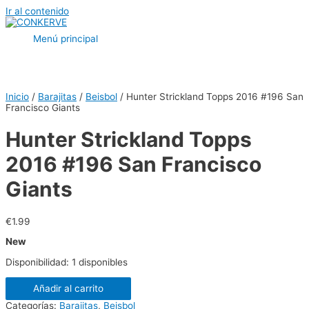
Ir al contenido
Menú principal
Inicio
/
Barajitas
/
Beisbol
/ Hunter Strickland Topps 2016 #196 San
Francisco Giants
Hunter Strickland Topps
2016 #196 San Francisco
Giants
€
1.99
New
Disponibilidad:
1 disponibles
Añadir al carrito
Categorías:
Barajitas
,
Beisbol