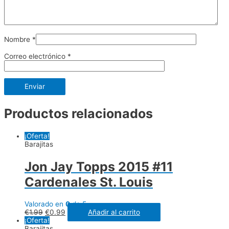
Nombre
*
Correo electrónico
*
Productos relacionados
¡Oferta!
Barajitas
Jon Jay Topps 2015 #11
Cardenales St. Louis
Valorado en
0
de 5
€
1.99
€
0.99
Añadir al carrito
¡Oferta!
Barajitas