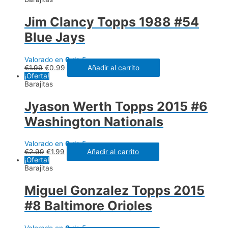
Jim Clancy Topps 1988 #54
Blue Jays
Valorado en
0
de 5
€
1.99
€
0.99
Añadir al carrito
¡Oferta!
Barajitas
Jyason Werth Topps 2015 #6
Washington Nationals
Valorado en
0
de 5
€
2.99
€
1.99
Añadir al carrito
¡Oferta!
Barajitas
Miguel Gonzalez Topps 2015
#8 Baltimore Orioles
Valorado en
0
de 5