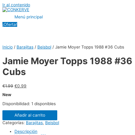
Ir al contenido
Menú principal
¡Oferta!
Inicio
/
Barajitas
/
Beisbol
/ Jamie Moyer Topps 1988 #36 Cubs
Jamie Moyer Topps 1988 #36
Cubs
€
1.99
€
0.99
New
Disponibilidad:
1 disponibles
Añadir al carrito
Categorías:
Barajitas
,
Beisbol
Descripción