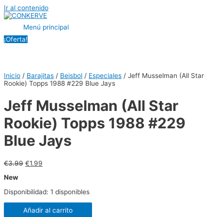
Ir al contenido
Menú principal
¡Oferta!
Inicio
/
Barajitas
/
Beisbol
/
Especiales
/ Jeff Musselman (All Star
Rookie) Topps 1988 #229 Blue Jays
Jeff Musselman (All Star
Rookie) Topps 1988 #229
Blue Jays
€
3.99
€
1.99
New
Disponibilidad:
1 disponibles
Añadir al carrito