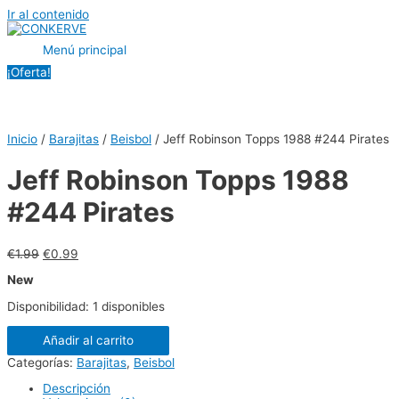
Ir al contenido
Menú principal
¡Oferta!
Inicio
/
Barajitas
/
Beisbol
/ Jeff Robinson Topps 1988 #244 Pirates
Jeff Robinson Topps 1988
#244 Pirates
€
1.99
€
0.99
New
Disponibilidad:
1 disponibles
Añadir al carrito
Categorías:
Barajitas
,
Beisbol
Descripción