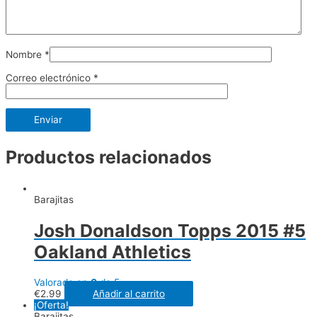
Nombre
*
Correo electrónico
*
Productos relacionados
Barajitas
Josh Donaldson Topps 2015 #5
Oakland Athletics
Valorado en
0
de 5
€
2.99
Añadir al carrito
¡Oferta!
Barajitas