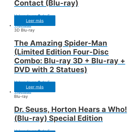
Contact (Blu-ray)
Valorado en
0
de 5
Leer más
Agotado
3D Blu-ray
The Amazing Spider-Man
(Limited Edition Four-Disc
Combo: Blu-ray 3D + Blu-ray +
DVD with 2 Statues)
Valorado en
0
de 5
Leer más
Agotado
Blu-ray
Dr. Seuss, Horton Hears a Who!
(Blu-ray) Special Edition
Valorado en
0
de 5