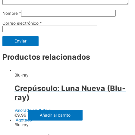
Nombre
*
Correo electrónico
*
Productos relacionados
Blu-ray
Crepúsculo: Luna Nueva (Blu-
ray)
Valorado en
0
de 5
€
9.99
Añadir al carrito
Agotado
Blu-ray