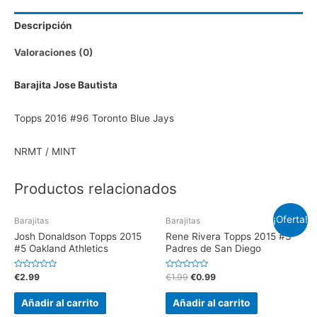
Descripción
Valoraciones (0)
Barajita Jose Bautista
Topps 2016 #96 Toronto Blue Jays
NRMT / MINT
Productos relacionados
¡Oferta!
Barajitas
Barajitas
Josh Donaldson Topps 2015
Rene Rivera Topps 2015 #3
#5 Oakland Athletics
Padres de San Diego
V
V
€
2.99
€
1.99
€
0.99
a
a
l
l
o
o
Añadir al carrito
Añadir al carrito
r
r
a
a