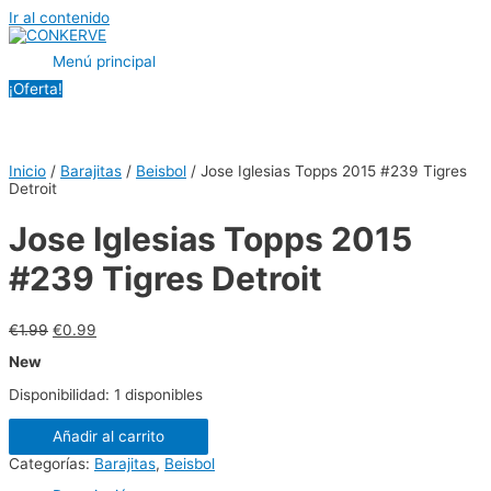
Ir al contenido
Menú principal
¡Oferta!
Inicio
/
Barajitas
/
Beisbol
/ Jose Iglesias Topps 2015 #239 Tigres
Detroit
Jose Iglesias Topps 2015
#239 Tigres Detroit
€
1.99
€
0.99
New
Disponibilidad:
1 disponibles
Añadir al carrito
Categorías:
Barajitas
,
Beisbol