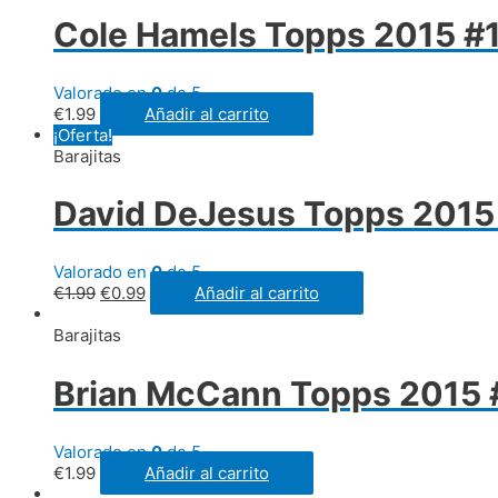
Cole Hamels Topps 2015 #10
Valorado en
0
de 5
€
1.99
Añadir al carrito
¡Oferta!
Barajitas
David DeJesus Topps 2015
Valorado en
0
de 5
€
1.99
€
0.99
Añadir al carrito
Barajitas
Brian McCann Topps 2015 
Valorado en
0
de 5
€
1.99
Añadir al carrito