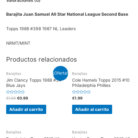
Valoraciones (0)
Barajita Juan Samuel All Star National League Second Base
Topps 1988 #398 1987 NL Leaders
NRMT/MINT
Productos relacionados
¡Oferta!
Barajitas
Barajitas
Jim Clancy Topps 1988 #54
Cole Hamels Topps 2015 #10
Blue Jays
Philadelphia Phillies
V
V
€
1.99
€
0.99
€
1.99
a
a
l
l
o
o
Añadir al carrito
Añadir al carrito
r
r
a
a
d
d
o
o
e
e
n
n
0
0
Barajitas
Barajitas
d
d
e
e