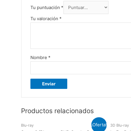
Tu puntuación
*
Tu valoración
*
Nombre
*
Productos relacionados
¡Oferta!
Blu-ray
3D Blu-ray