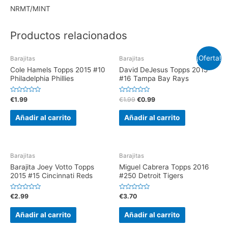
NRMT/MINT
Productos relacionados
¡Oferta!
Barajitas
Barajitas
Cole Hamels Topps 2015 #10
David DeJesus Topps 2015
Philadelphia Phillies
#16 Tampa Bay Rays
V
V
€
1.99
€
1.99
€
0.99
a
a
l
l
o
o
Añadir al carrito
Añadir al carrito
r
r
a
a
d
d
o
o
e
e
n
n
0
0
Barajitas
Barajitas
d
d
e
e
Barajita Joey Votto Topps
Miguel Cabrera Topps 2016
5
5
2015 #15 Cincinnati Reds
#250 Detroit Tigers
V
V
€
2.99
€
3.70
a
a
l
l
o
o
Añadir al carrito
Añadir al carrito
r
r
a
a