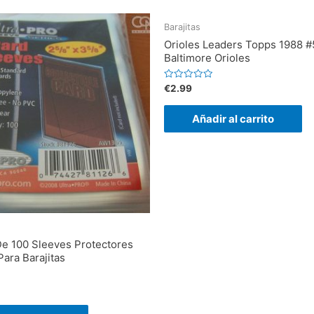
Barajitas
Orioles Leaders Topps 1988 #
Baltimore Orioles
V
€
2.99
a
l
o
Añadir al carrito
r
a
d
o
e
n
0
d
e
5
e 100 Sleeves Protectores
Para Barajitas