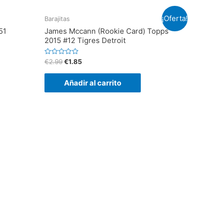
¡Oferta!
Barajitas
51
James Mccann (Rookie Card) Topps
2015 #12 Tigres Detroit
V
€
2.99
€
1.85
a
l
o
Añadir al carrito
r
a
d
o
e
n
0
d
e
5