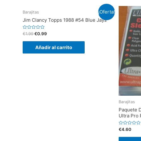
¡Oferta!
Barajitas
Jim Clancy Topps 1988 #54 Blue Jays
V
€
1.99
€
0.99
a
l
o
Añadir al carrito
r
a
d
o
e
n
0
d
e
5
Barajitas
Paquete D
Ultra Pro 
V
€
4.60
a
l
o