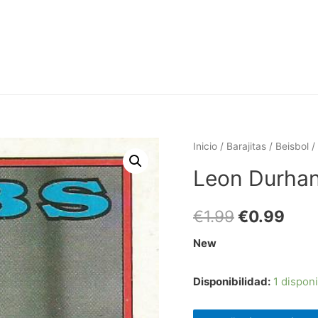
Inicio
/
Barajitas
/
Beisbol
/
Leon Durha
€
1.99
€
0.99
New
Disponibilidad:
1 dispon