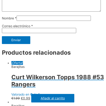
Nombre
*
Correo electrónico
*
Productos relacionados
¡Oferta!
Barajitas
Curt Wilkerson Topps 1988 #53
Rangers
Valorado en
0
de 5
€
1.99
€
0.99
Añadir al carrito
Barajitas