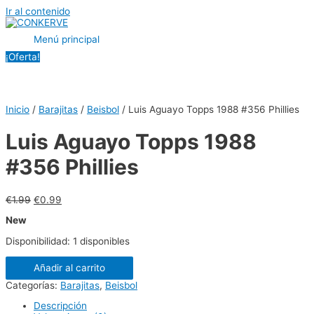
Ir al contenido
Menú principal
¡Oferta!
Inicio
/
Barajitas
/
Beisbol
/ Luis Aguayo Topps 1988 #356 Phillies
Luis Aguayo Topps 1988
#356 Phillies
€
1.99
€
0.99
New
Disponibilidad:
1 disponibles
Añadir al carrito
Categorías:
Barajitas
,
Beisbol
Descripción