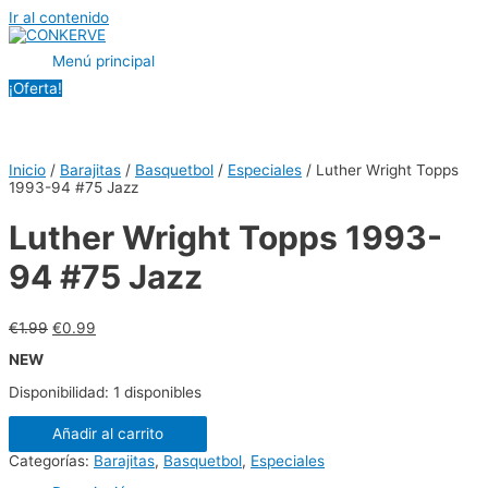
Ir al contenido
Menú principal
¡Oferta!
Inicio
/
Barajitas
/
Basquetbol
/
Especiales
/ Luther Wright Topps
1993-94 #75 Jazz
Luther Wright Topps 1993-
94 #75 Jazz
€
1.99
€
0.99
NEW
Disponibilidad:
1 disponibles
Añadir al carrito
Categorías:
Barajitas
,
Basquetbol
,
Especiales