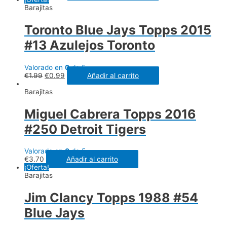
Barajitas
Toronto Blue Jays Topps 2015
#13 Azulejos Toronto
Valorado en
0
de 5
€
1.99
€
0.99
Añadir al carrito
Barajitas
Miguel Cabrera Topps 2016
#250 Detroit Tigers
Valorado en
0
de 5
€
3.70
Añadir al carrito
¡Oferta!
Barajitas
Jim Clancy Topps 1988 #54
Blue Jays