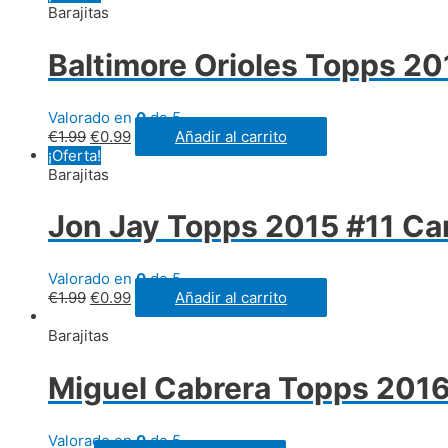
Barajitas
Baltimore Orioles Topps 20
Valorado en
0
de 5
€
1.99
€
0.99
Añadir al carrito
¡Oferta!
Barajitas
Jon Jay Topps 2015 #11 Car
Valorado en
0
de 5
€
1.99
€
0.99
Añadir al carrito
Barajitas
Miguel Cabrera Topps 2016
Valorado en
0
de 5