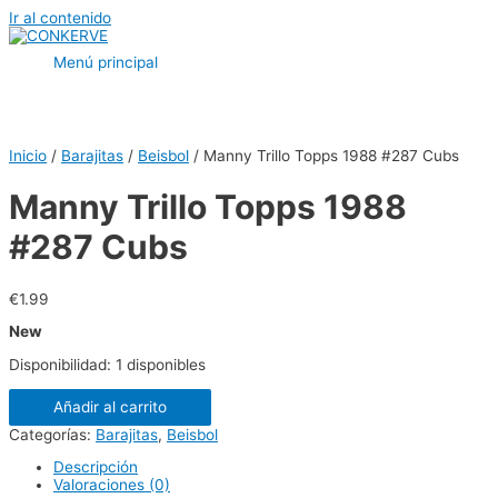
Ir al contenido
Menú principal
Inicio
/
Barajitas
/
Beisbol
/ Manny Trillo Topps 1988 #287 Cubs
Manny Trillo Topps 1988
#287 Cubs
€
1.99
New
Disponibilidad:
1 disponibles
Añadir al carrito
Categorías:
Barajitas
,
Beisbol
Descripción
Valoraciones (0)