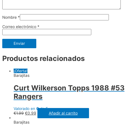
Nombre
*
Correo electrónico
*
Productos relacionados
¡Oferta!
Barajitas
Curt Wilkerson Topps 1988 #53
Rangers
Valorado en
0
de 5
€
1.99
€
0.99
Añadir al carrito
Barajitas