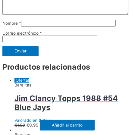
Nombre
*
Correo electrónico
*
Productos relacionados
¡Oferta!
Barajitas
Jim Clancy Topps 1988 #54
Blue Jays
Valorado en
0
de 5
€
1.99
€
0.99
Añadir al carrito
Barajitas