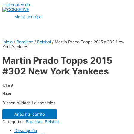
Ir al contenido
Menú principal
Inicio
/
Barajitas
/
Beisbol
/ Martin Prado Topps 2015 #302 New
York Yankees
Martin Prado Topps 2015
#302 New York Yankees
€
1.99
New
Disponibilidad:
1 disponibles
Añadir al carrito
Categorías:
Barajitas
,
Beisbol
Descripción