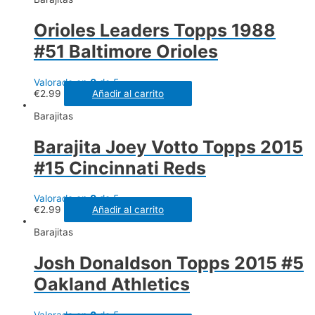
Orioles Leaders Topps 1988
#51 Baltimore Orioles
Valorado en
0
de 5
€
2.99
Añadir al carrito
Barajitas
Barajita Joey Votto Topps 2015
#15 Cincinnati Reds
Valorado en
0
de 5
€
2.99
Añadir al carrito
Barajitas
Josh Donaldson Topps 2015 #5
Oakland Athletics
Valorado en
0
de 5