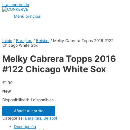
Ir al contenido
Menú principal
Inicio
/
Barajitas
/
Beisbol
/ Melky Cabrera Topps 2016 #122
Chicago White Sox
Melky Cabrera Topps 2016
#122 Chicago White Sox
€
1.99
New
Disponibilidad:
1 disponibles
Añadir al carrito
Categorías:
Barajitas
,
Beisbol
Descripción