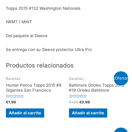
Topps 2015 #132 Washington Nationals
NRMT / MINT
Del paquete al Sleeve
Se entrega con su Sleeve protector Ultra Pro
Productos relacionados
¡Oferta!
Barajitas
Barajitas
Hunter Pence Topps 2015 #9
Baltimore Orioles Topps 2015
Gigantes San Francisco
#19 Orioles Baltimore
V
V
€
1.99
€
1.99
€
0.99
a
a
l
l
o
o
Añadir al carrito
Añadir al carrito
r
r
a
a
d
d
o
o
e
e
n
n