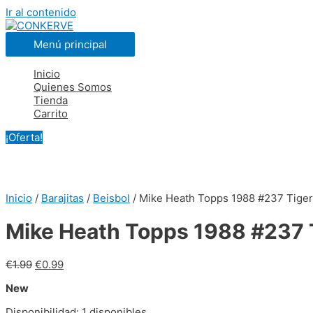
Ir al contenido
Menú principal
Inicio
Quienes Somos
Tienda
Carrito
¡Oferta!
Inicio
/
Barajitas
/
Beisbol
/ Mike Heath Topps 1988 #237 Tige
Mike Heath Topps 1988 #237 
€
1.99
€
0.99
New
Disponibilidad:
1 disponibles