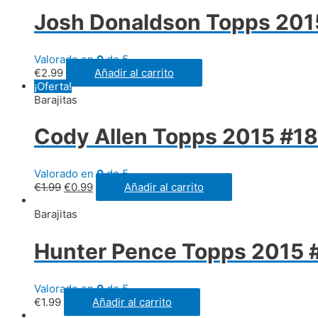
Josh Donaldson Topps 2015
Valorado en
0
de 5
€
2.99
Añadir al carrito
¡Oferta!
Barajitas
Cody Allen Topps 2015 #18
Valorado en
0
de 5
€
1.99
€
0.99
Añadir al carrito
Barajitas
Hunter Pence Topps 2015 #
Valorado en
0
de 5
€
1.99
Añadir al carrito