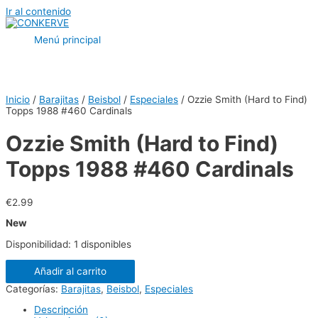
Ir al contenido
Menú principal
Inicio
/
Barajitas
/
Beisbol
/
Especiales
/ Ozzie Smith (Hard to Find)
Topps 1988 #460 Cardinals
Ozzie Smith (Hard to Find)
Topps 1988 #460 Cardinals
€
2.99
New
Disponibilidad:
1 disponibles
Añadir al carrito
Categorías:
Barajitas
,
Beisbol
,
Especiales
Descripción