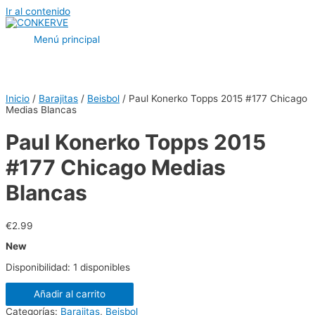
Ir al contenido
Menú principal
Inicio
/
Barajitas
/
Beisbol
/ Paul Konerko Topps 2015 #177 Chicago
Medias Blancas
Paul Konerko Topps 2015
#177 Chicago Medias
Blancas
€
2.99
New
Disponibilidad:
1 disponibles
Añadir al carrito
Categorías:
Barajitas
,
Beisbol