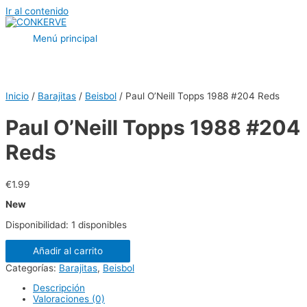
Ir al contenido
Menú principal
Inicio
/
Barajitas
/
Beisbol
/ Paul O’Neill Topps 1988 #204 Reds
Paul O’Neill Topps 1988 #204
Reds
€
1.99
New
Disponibilidad:
1 disponibles
Añadir al carrito
Categorías:
Barajitas
,
Beisbol
Descripción
Valoraciones (0)