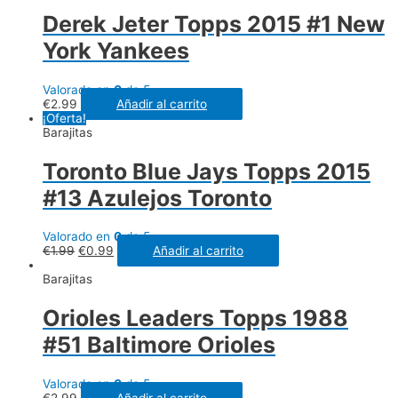
Derek Jeter Topps 2015 #1 New
York Yankees
Valorado en
0
de 5
€
2.99
Añadir al carrito
¡Oferta!
Barajitas
Toronto Blue Jays Topps 2015
#13 Azulejos Toronto
Valorado en
0
de 5
€
1.99
€
0.99
Añadir al carrito
Barajitas
Orioles Leaders Topps 1988
#51 Baltimore Orioles
Valorado en
0
de 5
€
2.99
Añadir al carrito