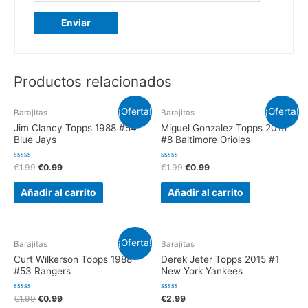
Productos relacionados
¡Oferta!
¡Oferta!
Barajitas
Barajitas
Jim Clancy Topps 1988 #54
Miguel Gonzalez Topps 2015
Blue Jays
#8 Baltimore Orioles
V
V
€
1.99
€
0.99
€
1.99
€
0.99
a
a
l
l
o
o
Añadir al carrito
Añadir al carrito
r
r
a
a
d
d
o
o
e
e
n
n
¡Oferta!
0
0
Barajitas
Barajitas
d
d
e
e
Curt Wilkerson Topps 1988
Derek Jeter Topps 2015 #1
5
5
#53 Rangers
New York Yankees
V
V
€
1.99
€
0.99
€
2.99
a
a