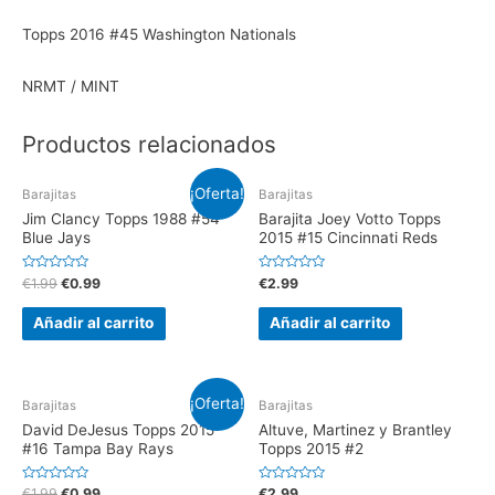
Topps 2016 #45 Washington Nationals
NRMT / MINT
Productos relacionados
¡Oferta!
Barajitas
Barajitas
Jim Clancy Topps 1988 #54
Barajita Joey Votto Topps
Blue Jays
2015 #15 Cincinnati Reds
V
V
€
1.99
€
0.99
€
2.99
a
a
l
l
o
o
Añadir al carrito
Añadir al carrito
r
r
a
a
d
d
o
o
e
e
n
n
¡Oferta!
0
0
Barajitas
Barajitas
d
d
e
e
David DeJesus Topps 2015
Altuve, Martinez y Brantley
5
5
#16 Tampa Bay Rays
Topps 2015 #2
V
V
€
1.99
€
0.99
€
2.99