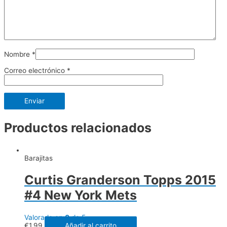
Nombre
*
Correo electrónico
*
Productos relacionados
Barajitas
Curtis Granderson Topps 2015
#4 New York Mets
Valorado en
0
de 5
€
1.99
Añadir al carrito