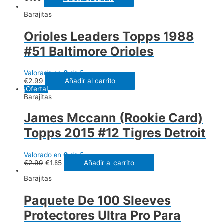
Barajitas
Orioles Leaders Topps 1988
#51 Baltimore Orioles
Valorado en
0
de 5
€
2.99
Añadir al carrito
¡Oferta!
Barajitas
James Mccann (Rookie Card)
Topps 2015 #12 Tigres Detroit
Valorado en
0
de 5
€
2.99
€
1.85
Añadir al carrito
Barajitas
Paquete De 100 Sleeves
Protectores Ultra Pro Para