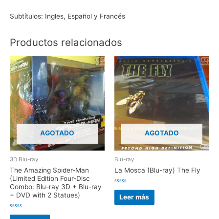
Subtítulos: Ingles, Español y Francés
Productos relacionados
AGOTADO
AGOTADO
3D Blu-ray
Blu-ray
The Amazing Spider-Man
La Mosca (Blu-ray) The Fly
(Limited Edition Four-Disc
Combo: Blu-ray 3D + Blu-ray
V
+ DVD with 2 Statues)
a
Leer más
l
o
r
V
a