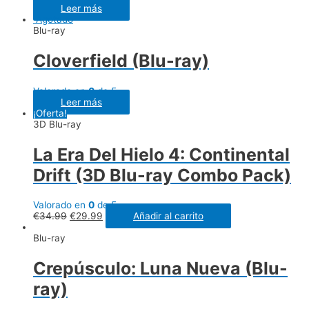
Leer más
Agotado
Blu-ray
Cloverfield (Blu-ray)
Valorado en
0
de 5
Leer más
¡Oferta!
3D Blu-ray
La Era Del Hielo 4: Continental
Drift (3D Blu-ray Combo Pack)
Valorado en
0
de 5
€
34.99
€
29.99
Añadir al carrito
Blu-ray
Crepúsculo: Luna Nueva (Blu-
ray)