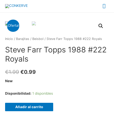
Me
prin
¡Oferta!
Inicio
/
Barajitas
/
Beisbol
/ Steve Farr Topps 1988 #222 Royals
Steve Farr Topps 1988 #222
Royals
€
1.99
€
0.99
New
Disponibilidad:
1 disponibles
Añadir al carrito