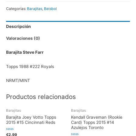
Categorías:
Barajitas
,
Beisbol
Descripción
Valoraciones (0)
Barajita Steve Farr
Topps 1988 #222 Royals
NRMT/MINT
Productos relacionados
Barajitas
Barajitas
Barajita Joey Votto Topps
Kendall Graveman (Rookie
2015 #15 Cincinnati Reds
Card) Topps 2015 #14
Azulejos Toronto
V
€
2.99