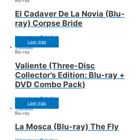
Blu-ray
El Cadaver De La Novia (Blu-
ray) Corpse Bride
Valorado en
0
de 5
Leer más
Agotado
Blu-ray
Valiente (Three-Disc
Collector’s Edition: Blu-ray +
DVD Combo Pack)
Valorado en
0
de 5
Leer más
Agotado
Blu-ray
La Mosca (Blu-ray) The Fly