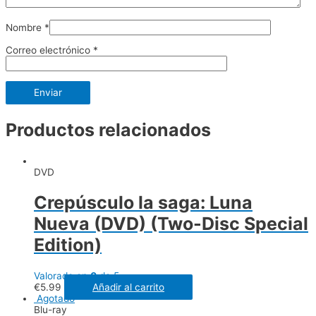
Nombre
*
Correo electrónico
*
Productos relacionados
DVD
Crepúsculo la saga: Luna
Nueva (DVD) (Two-Disc Special
Edition)
Valorado en
0
de 5
€
5.99
Añadir al carrito
Agotado
Blu-ray