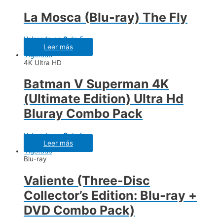
La Mosca (Blu-ray) The Fly
Valorado en
0
de 5
Leer más
Agotado
4K Ultra HD
Batman V Superman 4K
(Ultimate Edition) Ultra Hd
Bluray Combo Pack
Valorado en
0
de 5
Leer más
Agotado
Blu-ray
Valiente (Three-Disc
Collector’s Edition: Blu-ray +
DVD Combo Pack)