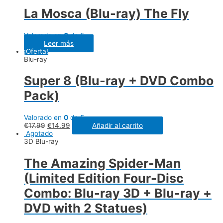
La Mosca (Blu-ray) The Fly
Valorado en
0
de 5
Leer más
¡Oferta!
Blu-ray
Super 8 (Blu-ray + DVD Combo
Pack)
Valorado en
0
de 5
€
17.99
€
14.99
Añadir al carrito
Agotado
3D Blu-ray
The Amazing Spider-Man
(Limited Edition Four-Disc
Combo: Blu-ray 3D + Blu-ray +
DVD with 2 Statues)